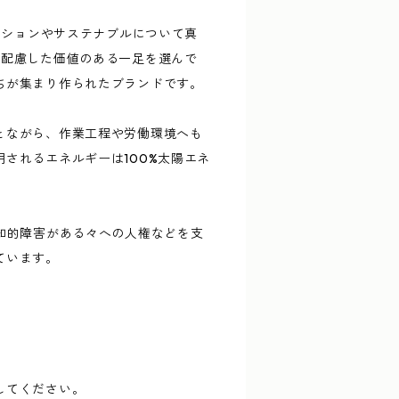
ァッションやサステナブルについて真
に配慮した価値のある一足を選んで
ちが集まり作られたブランドです。
とながら、作業工程や労働環境へも
されるエネルギーは100%太陽エネ
を知的障害がある々への人権などを支
ています。
してください。