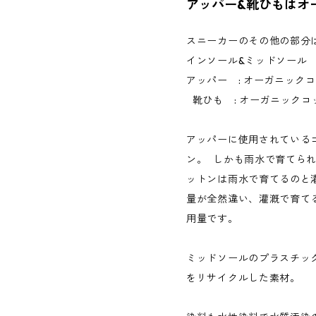
アッパー&靴ひもはオ
スニーカーのその他の部
インソール&ミッドソール 
アッパー : オーガニック
靴ひも : オーガニックコ
アッパーに使用されている
ン。 しかも雨水で育てら
ットンは雨水で育てるのと
量が全然違い、灌漑で育て
用量です。
ミッドソールのプラスチッ
をリサイクルした素材。