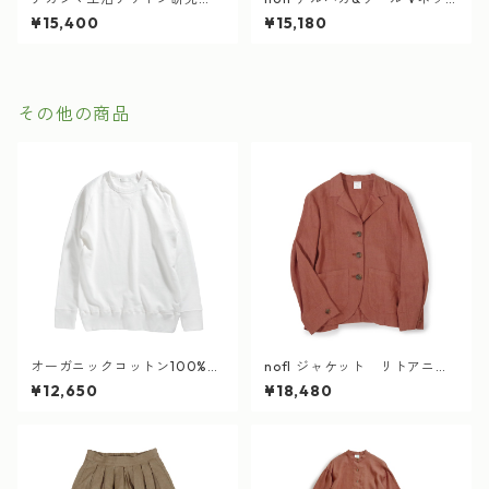
所 オーガニックコットン10
クプルオーバー ライトグレ
¥15,400
¥15,180
0% 吊り裏毛 パーカー 墨黒
ー
その他の商品
オーガニックコットン100%
nofl ジャケット リトアニア
吊り裏毛スウェット 白
リネン テラコッタ
¥12,650
¥18,480