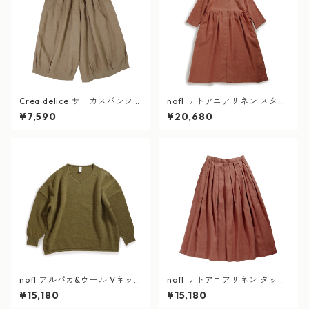
Crea delice サーカスパンツ
nofl リトアニアリネン スタン
オーガニックリネン100%
ドカラーワンピース テラコ
¥7,590
¥20,680
カーキ
ッタ
nofl アルパカ&ウール Vネッ
nofl リトアニアリネン タック
クプルオーバー カーキ
スカート テラコッタ
¥15,180
¥15,180