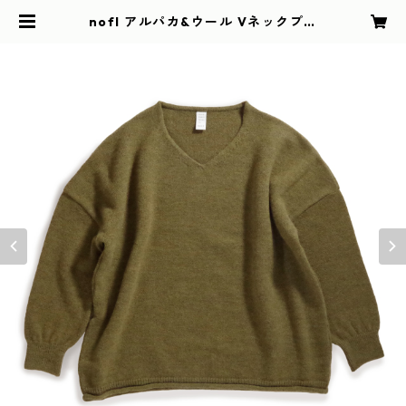
nofl アルパカ&ウール Vネックプル
オーバー カーキ | GREEN BOOS
TER