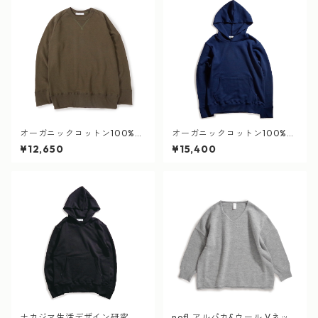
オーガニックコットン100%
オーガニックコットン100%
吊り裏毛スウェット 鶯茶
吊り裏毛 パーカー 濃藍
¥12,650
¥15,400
ナカジマ生活デザイン研究
nofl アルパカ&ウール Vネッ