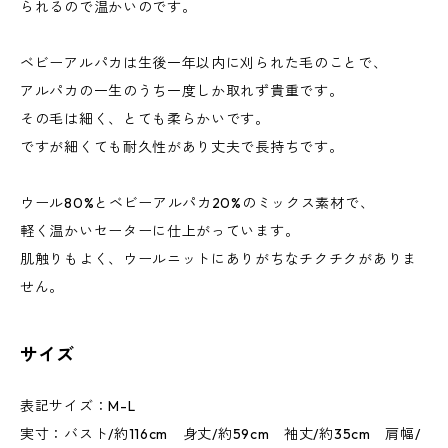
られるので温かいのです。
ベビーアルパカは生後一年以内に刈られた毛のことで、
アルパカの一生のうち一度しか取れず貴重です。
その毛は細く、とても柔らかいです。
ですが細くても耐久性があり丈夫で長持ちです。
ウール80%とベビーアルパカ20%のミックス素材で、
軽く温かいセーターに仕上がっています。
肌触りもよく、ウールニットにありがちなチクチクがありま
せん。
サイズ
表記サイズ：M-L
実寸：バスト/約116cm 身丈/約59cm 袖丈/約35cm 肩幅/